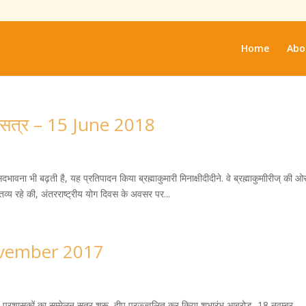
Home
Abo
ान सत्र – 15 June 2018
वना भी बढ़ती है, यह प्रतिपादन किया ब्रह्माकुमारी मिनाक्षीदीदीने. वे ब्रह्माकुमाीरीज् की ओ
्ञातव्य रहे की, अंतरराष्ट्रीय योग दिवस के अवसर पर...
November 2017
प्रशासकों का सम्मेलन सत्र शुरू, दीप प्रज्ज्वलित कर किया शुभारंभ आबूरोड़, 18 नवम्बर –